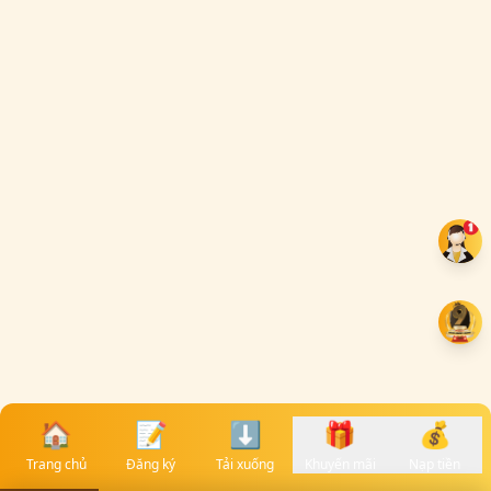
🏠
📝
⬇️
🎁
💰
Trang chủ
Đăng ký
Tải xuống
Khuyến mãi
Nạp tiền