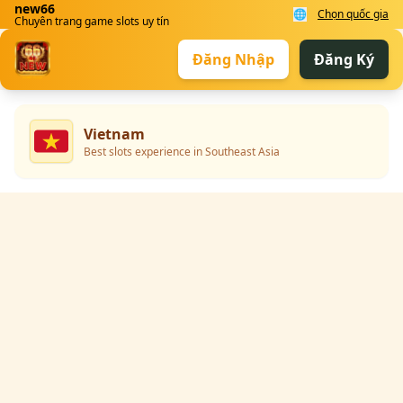
new66
🌐
Chọn quốc gia
Chuyên trang game slots uy tín
Đăng Nhập
Đăng Ký
Vietnam
Best slots experience in Southeast Asia