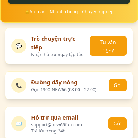
🔒
An toàn - Nhanh chóng - Chuyên nghiệp
Trò chuyện trực
Tư vấn
💬
tiếp
ngay
Nhận hỗ trợ ngay lập tức
Đường dây nóng
📞
Gọi
Gọi: 1900-NEW66 (08:00 - 22:00)
Hỗ trợ qua email
✉️
Gửi
support@new66fun.com
Trả lời trong 24h